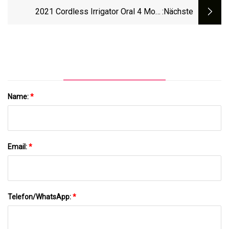
2021 Cordless Irrigator Oral 4 Modi
:nächste
Tragbare Wiederaufladbare Elektrische
Ultraschall Zahn Zahnreiniger Wasser
Flosser
Name:
*
Email:
*
Telefon/WhatsApp:
*