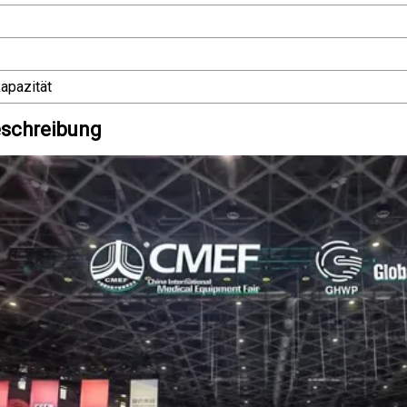
apazität
schreibung