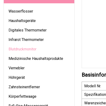
Wasserflosser
Haushaltsgeräte
Digitales Thermometer
Infrarot Thermometer
Blutdruckmonitor
Medizinische Haushaltsprodukte
Vernebler
Basisinfo
Höhrgerät
Modell Nr.
Zahnsteinentferner
Spezifikation
Körperfettwaage
Warenzeiche
Fuß-Spa-Massagegerät