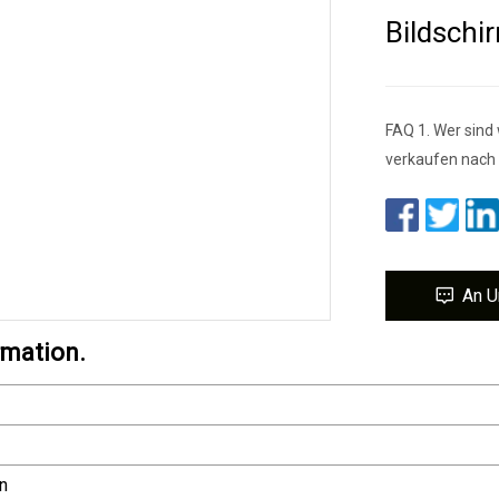
Bildschi
FAQ 1. Wer sind
verkaufen nach 
An U
rmation.
n