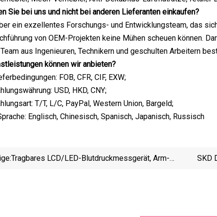
en Sie bei uns und nicht bei anderen Lieferanten einkaufen?
ber ein exzellentes Forschungs- und Entwicklungsteam, das sich 
rchführung von OEM-Projekten keine Mühen scheuen können. Darü
eam aus Ingenieuren, Technikern und geschulten Arbeitern best
stleistungen können wir anbieten?
eferbedingungen: FOB, CFR, CIF, EXW;
ahlungswährung: USD, HKD, CNY;
hlungsart: T/T, L/C, PayPal, Western Union, Bargeld;
rache: Englisch, Chinesisch, Spanisch, Japanisch, Russisch
ige:
Tragbares LCD/LED-Blutdruckmessgerät, Arm-
SKD D
Blutdruckmessgerät