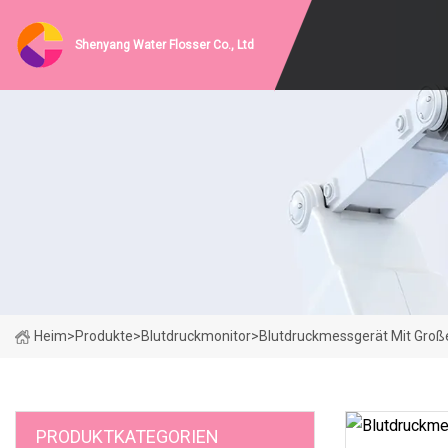
Shenyang Water Flosser Co., Ltd
Heim
>
Produkte
>
Blutdruckmonitor
>
Blutdruckmessgerät Mit Groß
PRODUKTKATEGORIEN