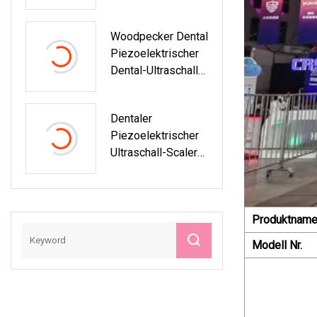
Blutdruckmessgerä
T Bluetooth IMT
Woodpecker Dental
Blutdruckmessgerä
Piezoelektrischer
T
Dental-Ultraschall-
Scaler DTE D5 LED
Dentaler
Piezoelektrischer
Ultraschall-Scaler
DTE D5 Mit LED
Produktnam
Modell Nr.