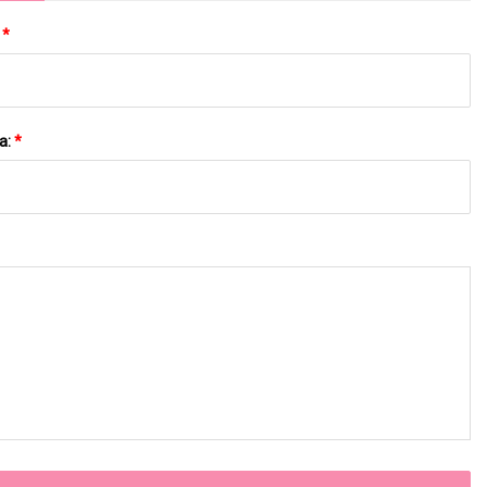
:
*
a:
*