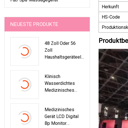
Herkunft
HS-Code
NEUESTE PRODUKTE
Produktionsk
Produktbe
48 Zoll Oder 56
Zoll
Haushaltsgeräteele
Ktronik Solar AC DC
Deckenventilator
Klinisch
Fernbedienungssch
Wasserdichtes
Alter
Medizinisches
Digitalthermometer
Für Babys Und
Medizinisches
Erwachsene Mit CE
Gerät LCD Digital
ISO
Bp Monitor