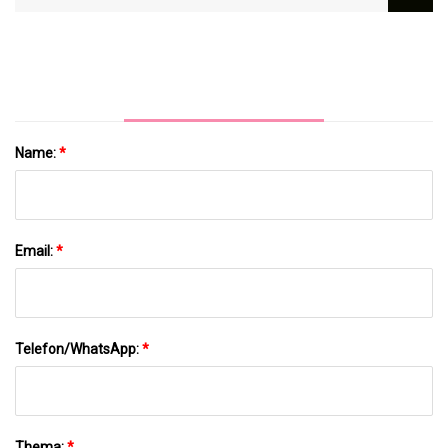
Haushaltsgeräte Im Wert Von 42 Milliarden
US-Dollar Bis 2028: Die Zunehmende
Akzeptanz Von Amazons Alexa Und
Google Assistant Steigert Die Nachfrage
Name:
*
Email:
*
Telefon/WhatsApp:
*
Thema:
*