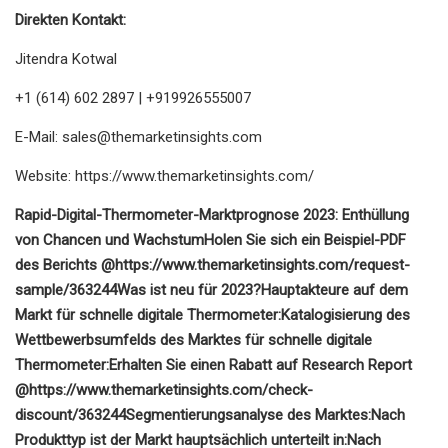
Direkten Kontakt:
Jitendra Kotwal
+1 (614) 602 2897 | +919926555007
E-Mail:
sales@themarketinsights.com
Website: https://www.themarketinsights.com/
Rapid-Digital-Thermometer-Marktprognose 2023: Enthüllung
von Chancen und Wachstum
Holen Sie sich ein Beispiel-PDF
des Berichts @
https://www.themarketinsights.com/request-
sample/363244
Was ist neu für 2023?
Hauptakteure auf dem
Markt für schnelle digitale Thermometer:
Katalogisierung des
Wettbewerbsumfelds des Marktes für schnelle digitale
Thermometer:
Erhalten Sie einen Rabatt auf Research Report
@
https://www.themarketinsights.com/check-
discount/363244
Segmentierungsanalyse des Marktes:
Nach
Produkttyp ist der Markt hauptsächlich unterteilt in:
Nach