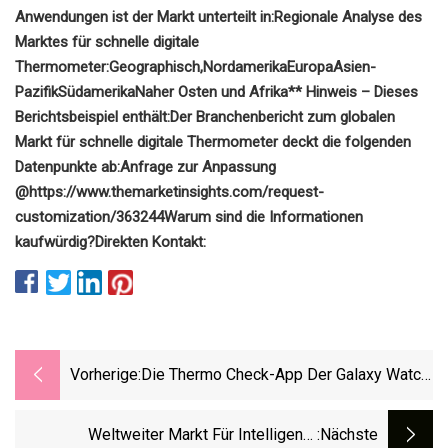
Anwendungen ist der Markt unterteilt in:
Regionale Analyse des
Marktes für schnelle digitale
Thermometer:
Geographisch,
Nordamerika
Europa
Asien-
Pazifik
Südamerika
Naher Osten und Afrika
** Hinweis – Dieses
Berichtsbeispiel enthält:
Der Branchenbericht zum globalen
Markt für schnelle digitale Thermometer deckt die folgenden
Datenpunkte ab:
Anfrage zur Anpassung
@
https://www.themarketinsights.com/request-
customization/363244
Warum sind die Informationen
kaufwürdig?
Direkten Kontakt:
Vorherige:
Die Thermo Check-App Der Galaxy Watch
6 Sucht Nach Einem Zu Behebenden
Problem
Weltweiter Markt Für Intelligente
:nächste