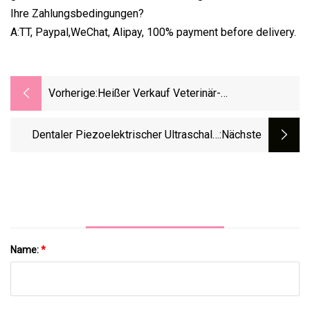
Ihre Zahlungsbedingungen?
A:TT, Paypal,WeChat, Alipay, 100% payment before delivery.
Vorherige:
Heißer Verkauf Veterinär-
Dentalinstrumente Sichel Scaler
Dentaler Piezoelektrischer Ultraschall-
:nächste
Scaler DTE D5 Mit LED
Name:
*