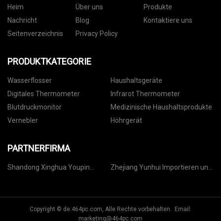
Heim
Über uns
Produkte
Nachricht
Blog
Kontaktiere uns
Seitenverzeichnis
Privacy Policy
PRODUKTKATEGORIE
Wasserflosser
Haushaltsgeräte
Digitales Thermometer
Infrarot Thermometer
Blutdruckmonitor
Medizinische Haushaltsprodukte
Vernebler
Höhrgerät
PARTNERFIRMA
Shandong Xinghua Youpin
Zhejiang Yunhui Importieren und
Umwelt Schutz Materialien Co.,
Exportieren Co., Ltd
Ltd
Copyright © de.464pc.com, Alle Rechte vorbehalten. Email:
marketing@464pc.com