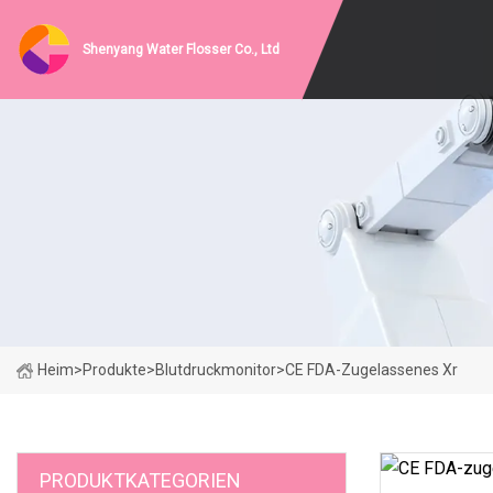
Shenyang Water Flosser Co., Ltd
Heim
>
Produkte
>
Blutdruckmonitor
>
CE FDA-Zugelassenes Xr
PRODUKTKATEGORIEN