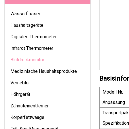
Wasserflosser
Haushaltsgeräte
Digitales Thermometer
Infrarot Thermometer
Blutdruckmonitor
Medizinische Haushaltsprodukte
Basisinfo
Vernebler
Modell Nr.
Höhrgerät
Anpassung
Zahnsteinentferner
Transportpak
Körperfettwaage
Spezifikation
Fuß-Spa-Massagegerät