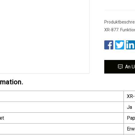
Produktbeschre
XR-877. Funktio
An U
rmation.
XR
Ja
et
Pap
Erw