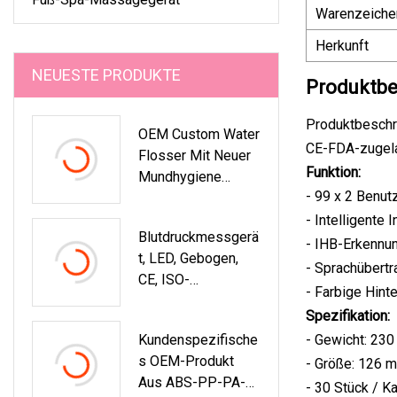
Warenzeiche
Herkunft
NEUESTE PRODUKTE
Produktbe
Produktbeschr
OEM Custom Water
CE-FDA-zugela
Flosser Mit Neuer
Funktion:
Mundhygiene
- 99 x 2 Benu
Dental Clean
Whitening
- Intelligente I
Blutdruckmessgerä
- IHB-Erkennu
T, LED, Gebogen,
- Sprachübertr
CE, ISO-
- Farbige Hint
Zugelassen, OEM-
Spezifikation:
Blutdruckmessgerä
Kundenspezifische
- Gewicht: 230
T, Automatisches
S OEM-Produkt
- Größe: 126 
Bp-Gerät,
Aus ABS-PP-PA-
Elektrisches
- 30 Stück / K