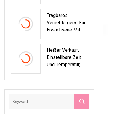
Spritzguss-
Digitales Oberarm-
Kunststoff Für
Blutdruckmessgerä
Tragbares
Haushaltsgeräte/A
T
Verneblergerät Für
Utomobilteile/medi
Erwachsene Mit
Zinische/elektrisch
Albuterol
E Produkte
Heißer Verkauf,
Einstellbare Zeit
Und Temperatur,
Fuß-SPA-
Massagegerät