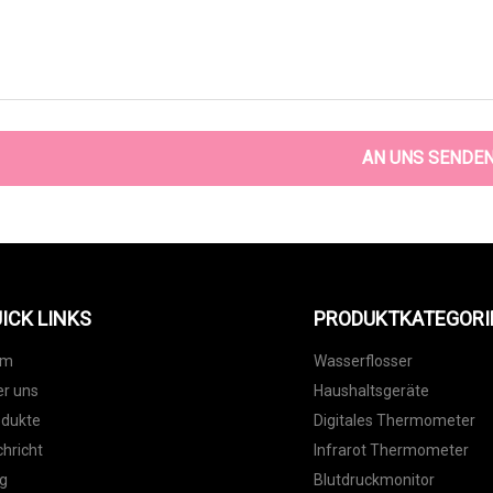
AN UNS SENDE
ICK LINKS
PRODUKTKATEGORI
im
Wasserflosser
r uns
Haushaltsgeräte
odukte
Digitales Thermometer
hricht
Infrarot Thermometer
g
Blutdruckmonitor