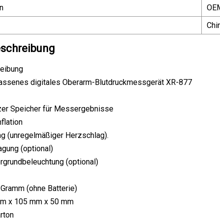
n
OE
Chi
schreibung
eibung
ssenes digitales Oberarm-Blutdruckmessgerät XR-877
tzer Speicher für Messergebnisse
nflation
ng (unregelmäßiger Herzschlag).
agung (optional)
ergrundbeleuchtung (optional)
 Gramm (ohne Batterie)
mm x 105 mm x 50 mm
arton