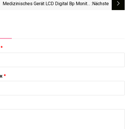
Medizinisches Gerät LCD Digital Bp Monitor
:nächste
Blutdruckmessgerät Bluetooth IMT
Blutdruckmessgerät
:
*
a:
*