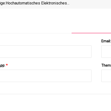
ige:
Hochautomatisches Elektronisches
Blutdruckmessgerät Für Den Oberarm, Intelligentes
Digitales Medizinisches Arm-Blutdruckmessgerät
Email
App:
*
Them