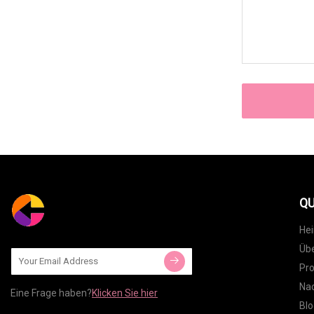
QU
He
Übe
Pr
Nac
Eine Frage haben?
Klicken Sie hier
Blo