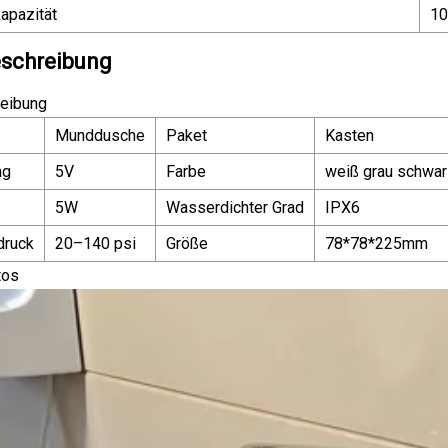
apazität
10
schreibung
eibung
Munddusche
Paket
Kasten
ng
5V
Farbe
weiß grau schwa
5W
Wasserdichter Grad
IPX6
druck
20–140 psi
Größe
78*78*225mm
tos