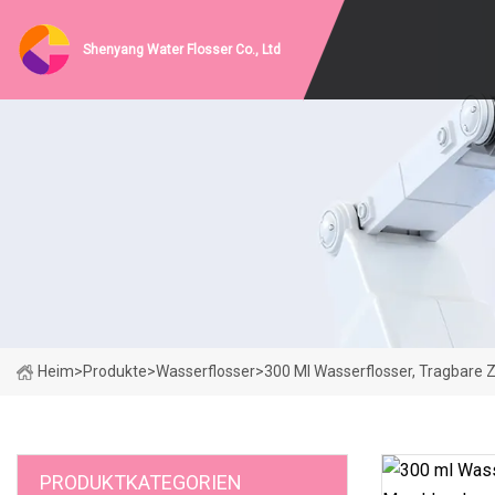
Shenyang Water Flosser Co., Ltd
Heim
>
Produkte
>
Wasserflosser
>
300 Ml Wasserflosser, Tragbare
PRODUKTKATEGORIEN