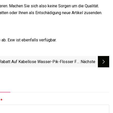
lieren. Machen Sie sich also keine Sorgen um die Qualität.
statten oder Ihnen als Entschädigung neue Artikel zusenden.
ab. Exw ist ebenfalls verfügbar.
Rabatt Auf Kabellose Wasser-Pik-Flosser Für
:nächste
teknic Dental Oral Water Irrigator Pik Portable
 Ml Wassertank, 4 Düsenspitzen, Zahnreiniger
Für Zahnspangen, 4 Modi
:
*