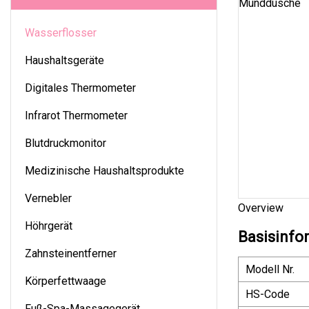
Wasserflosser
Haushaltsgeräte
Digitales Thermometer
Infrarot Thermometer
Blutdruckmonitor
Medizinische Haushaltsprodukte
Vernebler
Overview
Höhrgerät
Basisinfo
Zahnsteinentferner
Modell Nr.
Körperfettwaage
HS-Code
Fuß-Spa-Massagegerät