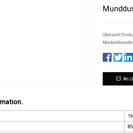
Munddu
Übersicht Produk
Mindestbestell
An U
rmation.
16
85