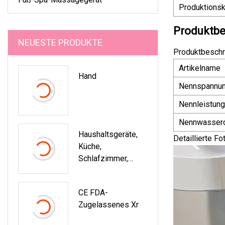
Produktionsk
Produktbe
NEUESTE PRODUKTE
Produktbeschr
Artikelname
Hand
Nennspannu
Nennleistung
Nennwasser
Haushaltsgeräte,
Detaillierte Fo
Küche,
Schlafzimmer,
Formaldehyd-
Adsorption, HEPA-
CE FDA-
Filter, UVC-
Zugelassenes Xr
Luftreiniger Für
Allergiker