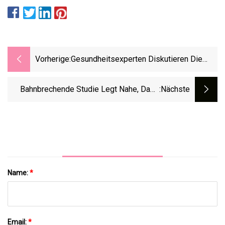
Vorherige:
Gesundheitsexperten Diskutieren Die
Auswirkungen Des Brandes In York Im
Gesamten Las Vegas Valley
Bahnbrechende Studie Legt Nahe, Dass
:nächste
Hörgeräte Dazu Beitragen, Kognitiven
Verfall Zu Reduzieren: ScienceAlert
Name:
*
Email:
*