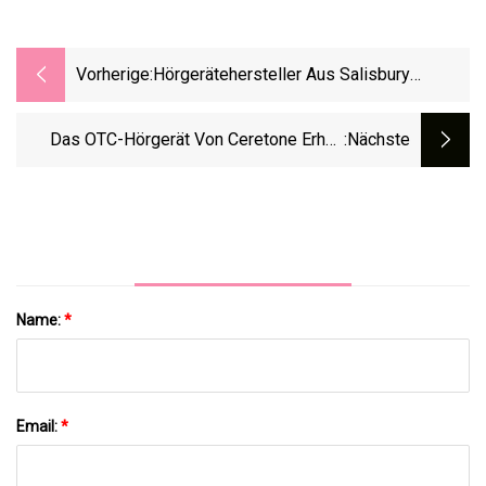
Vorherige:
Hörgerätehersteller Aus Salisbury
Erreicht Vergleich Im Rechtsstreit In
Maryland
Das OTC-Hörgerät Von Ceretone Erhält
:nächste
300.000 US-Dollar Durch Crowdfunding
Name:
*
Email:
*