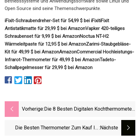
Betriebssysteme und Anwendungssoftware sowie Linux und
Open Source sind seine Themenschwerpunkte.
iFixit-Schraubendreher-Set für 54,99 $ bei iFixit
iFixit
Antistatikmatte für 29,99 $ bei Amazon
Vapker 420-teiliges
Schraubenset für 9,99 $ bei Amazon
Noctua NT-H2
Wärmeleitpaste für 12,95 $ bei Amazon
Zarimi-Staubgebläse-
Kit für 49,99 $ bei Amazon
AmazonCommercial Hochleistungs-
Infrarot-Thermometer für 49,99 $ bei Amazon
Tadeto-
Schallpegelmesser für 29,99 $ bei Amazon
Vorherige:
Die 8 Besten Digitalen Kochthermometer
Für 2023
Die Besten Thermometer Zum Kauf Im
:nächste
Jahr 2023